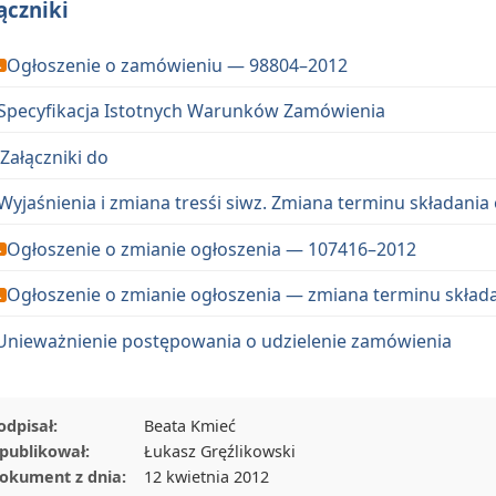
ączniki
Ogłosze­nie o zamówie­niu — 98804–2012
Specy­fikac­ja Istot­nych Warunk­ów Zamówienia
Załączni­ki do
Wyjaśnienia i zmi­ana tresśi siwz. Zmi­ana ter­minu składa­nia 
Ogłosze­nie o zmi­an­ie ogłoszenia — 107416–2012
Ogłosze­nie o zmi­an­ie ogłoszenia — zmi­ana ter­minu skła
Unieważnie­nie postępowa­nia o udzie­le­nie zamówienia
odpisał:
Beata Kmieć
publikował:
Łukasz Gręźlikowski
okument z dnia:
12 kwietnia 2012